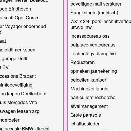
beveiligde mail versturen
loop Eindhoven
Sangi single (metrisch)
erschil Opel Corsa
7/8” x 3/4” pers inschuifverl
er Voyager onderhoud
uitw. x inw.
k
incassobureau oss
aat
outplacementbureaus
e oldtimer kopen
Technology disruptive
garage Delft
Reductoren
it EV
opmaken jaarrekening
ccasions Brabant
belcellen kantoor
imtebeveiliging
Machineveiligheid
ion kopen Doetinchem
particuliere recherche
uis Mercedes Vito
afvalmanagement
fswagen leasen zzp
Grote parasols
nderdelen
ict uitbesteden
op occasie BMW Utrecht