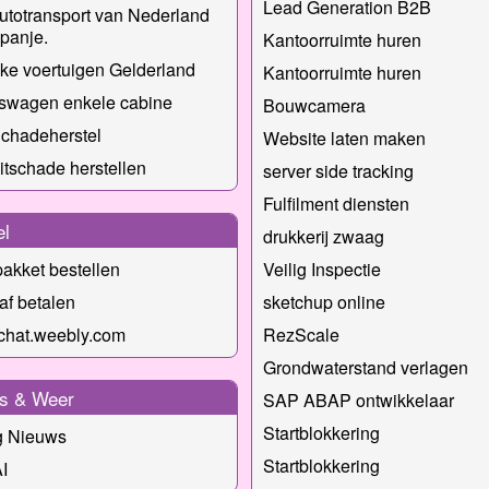
Lead Generation B2B
utotransport van Nederland
panje.
Kantoorruimte huren
jke voertuigen Gelderland
Kantoorruimte huren
fswagen enkele cabine
Bouwcamera
chadeherstel
Website laten maken
itschade herstellen
server side tracking
Fulfilment diensten
el
drukkerij zwaag
pakket bestellen
Veilig Inspectie
af betalen
sketchup online
chat.weebly.com
RezScale
Grondwaterstand verlagen
s & Weer
SAP ABAP ontwikkelaar
Startblokkering
g Nieuws
Startblokkering
I