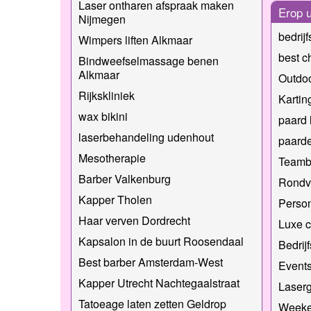
Laser ontharen afspraak maken
Erop u
Nijmegen
bedrij
Wimpers liften Alkmaar
best c
Bindweefselmassage benen
Alkmaar
Outdoo
Rijkskliniek
Kartin
wax bikini
paard 
laserbehandeling udenhout
paard
Mesotherapie
Teambu
Barber Valkenburg
Rondv
Kapper Tholen
Person
Haar verven Dordrecht
Luxe 
Kapsalon in de buurt Roosendaal
Bedrij
Best barber Amsterdam-West
Events
Kapper Utrecht Nachtegaalstraat
Laser
Tatoeage laten zetten Geldrop
Weeke