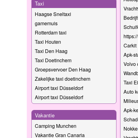
Taxi
Vrach
Haagse Sneltaxi
Bedrij
gamemuis
Schuif
Rotterdam taxi
https:
Taxi Houten
Carkit
Taxi Den Haag
Apk-st
Taxi Doetinchem
Volvo 
Groepsvervoer Den Haag
Wandb
Zakelijke taxi doetinchem
Taxi E
Airport taxi Düsseldorf
Auto 
Airport taxi Düsseldorf
Milieu
Apk-ke
Vakantie
Schade
Camping Munchen
Nokke
Vakantie Gran Canaria
Vracht