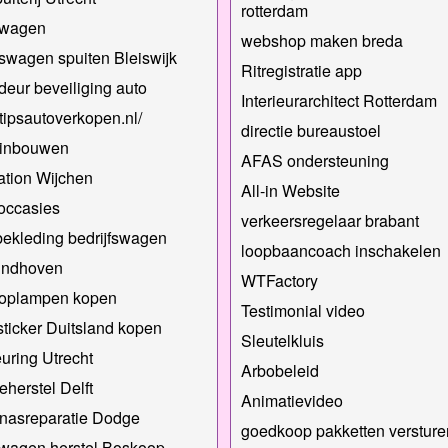
rotterdam
twagen
webshop maken breda
fswagen spuiten Bleiswijk
Ritregistratie app
deur beveiliging auto
Interieurarchitect Rotterdam
//tipsautoverkopen.nl/
directie bureaustoel
 inbouwen
AFAS ondersteuning
ation Wijchen
All-in Website
occasies
verkeersregelaar brabant
ekleding bedrijfswagen
loopbaancoach inschakelen​
indhoven
WTFactory
koplampen kopen
Testimonial video
sticker Duitsland kopen
Sleutelkluis
uring Utrecht
Arbobeleid
herstel Delft
Animatievideo
nasreparatie Dodge
goedkoop pakketten versture
wagen herstel Boskoop