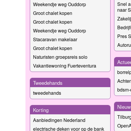
Snel a
Weekendje weg Ouddorp
naar S
Groot chalet kopen
Zakeli
Groot chalet kopen
Bedrij
Weekendje weg Ouddorp
Pres S
Stacaravan makelaar
Autoru
Groot chalet kopen
Naturisten groepsreis solo
Actue
Vakantiewoning Fuerteventura
borrel
Achter
Tweedehands
bdsm-
tweedehands
Nieuw
Korting
Tilbur
Aanbiedingen Nederland
OpenA
electrische deken voor op de bank