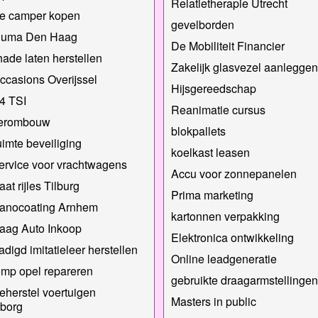
Relatietherapie Utrecht
e camper kopen
gevelborden
Puma Den Haag
De Mobiliteit Financier
ade laten herstellen
Zakelijk glasvezel aanleggen
ccasions Overijssel
Hijsgereedschap
.4 TSI
Reanimatie cursus
erombouw
blokpallets
imte beveiliging
koelkast leasen
ervice voor vrachtwagens
Accu voor zonnepanelen
at rijles Tilburg
Prima marketing
nanocoating Arnhem
kartonnen verpakking
aag Auto Inkoop
Elektronica ontwikkeling
digd imitatieleer herstellen
Online leadgeneratie
mp opel repareren
gebruikte draagarmstellingen
herstel voertuigen
Masters in public
borg