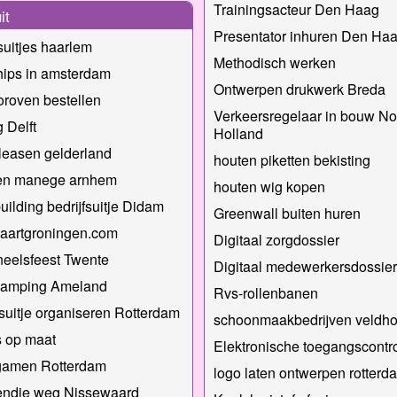
Trainingsacteur Den Haag
it
Presentator inhuren Den Ha
fsuitjes haarlem
Methodisch werken
hips in amsterdam
Ontwerpen drukwerk Breda
roven bestellen
Verkeersregelaar in bouw No
g Delft
Holland
leasen gelderland
houten piketten bekisting
en manege arnhem
houten wig kopen
ilding bedrijfsuitje Didam
Greenwall buiten huren
aartgroningen.com
Digitaal zorgdossier
eelsfeest Twente
Digitaal medewerkersdossier
camping Ameland
Rvs-rollenbanen
fsuitje organiseren Rotterdam
schoonmaakbedrijven veldh
 op maat
Elektronische toegangscontr
gamen Rotterdam
logo laten ontwerpen rotterd
ndje weg Nissewaard