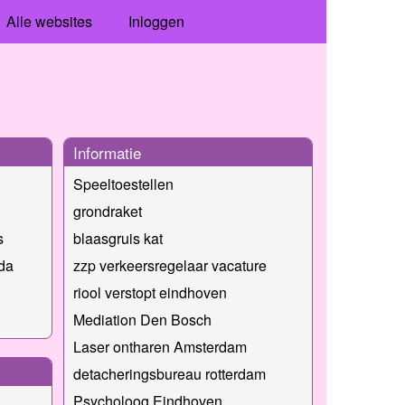
Alle websites
Inloggen
Informatie
Speeltoestellen
grondraket
s
blaasgruis kat
da
zzp verkeersregelaar vacature
riool verstopt eindhoven
Mediation Den Bosch
Laser ontharen Amsterdam
detacheringsbureau rotterdam
Psycholoog Eindhoven