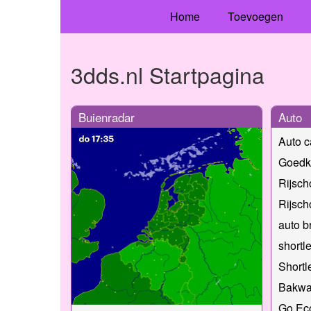
Home
Toevoegen
3dds.nl Startpagina
Buienradar
Auto
Auto c
Goedk
Rijsch
Rijsc
auto br
shortl
Shortl
Bakwa
Go Eco