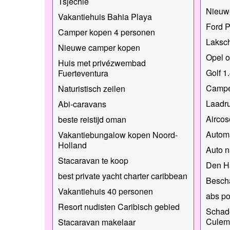
Tsjechië
Nieuw
Vakantiehuis Bahia Playa
Ford 
Camper kopen 4 personen
Laksch
Nieuwe camper kopen
Opel o
Huis met privézwembad
Golf 1
Fuerteventura
Camp
Naturistisch zeilen
Laadru
Abi-caravans
Aircos
beste reistijd oman
Automa
Vakantiebungalow kopen Noord-
Holland
Auto 
Stacaravan te koop
Den H
best private yacht charter caribbean
Bescha
Vakantiehuis 40 personen
abs po
Resort nudisten Caribisch gebied
Schade
Culem
Stacaravan makelaar