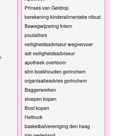
Prinses van Geldrop
berekening kinderalimentatie nibud
Bewegwijzering Intern
poulaillers
veiligheidsadviseur wegvervoer
adr veiligheidsadviseur
-
apotheek overtoom
slim boekhouden gorinchem
organisatieadvies gorinchem
Baggerwerken
sloepen kopen
Boot kopen
Heftruck
basketbalvereniging den haag
iptv nederland