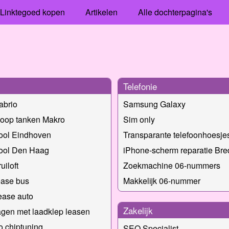
Linktegoed kopen
Artikelen
Alle dochterpagina's
Telefonie
abrio
Samsung Galaxy
oop tanken Makro
Sim only
ool Eindhoven
Transparante telefoonhoesje
hool Den Haag
iPhone-scherm reparatie Bre
uiloft
Zoekmachine 06-nummers
ease bus
Makkelijk 06-nummer
ease auto
Zakelijk
gen met laadklep leasen
 chiptuning
SEO Specialist