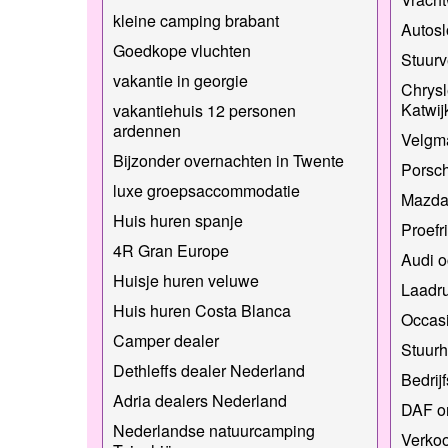
kleine camping brabant
Autos
Goedkope vluchten
Stuurv
vakantie in georgie
Chrysl
Katwij
vakantiehuis 12 personen
ardennen
Velgm
Bijzonder overnachten in Twente
Porsch
luxe groepsaccommodatie
Mazda-
Huis huren spanje
Proefr
4R Gran Europe
Audi o
Huisje huren veluwe
Laadru
Huis huren Costa Blanca
Occas
Camper dealer
Stuurh
Dethleffs dealer Nederland
Bedrij
Adria dealers Nederland
DAF o
Nederlandse natuurcamping
Verko