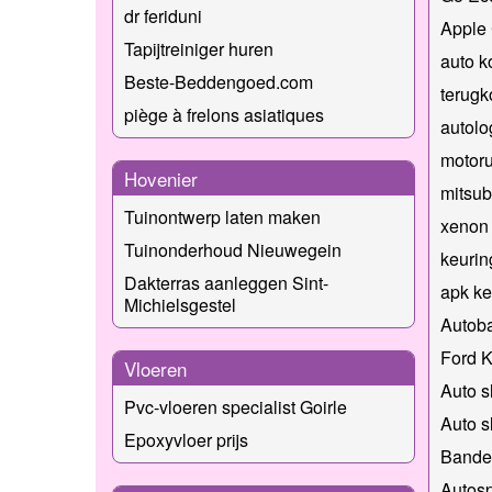
dr feriduni
Apple
Tapijtreiniger huren
auto k
Beste-Beddengoed.com
terug
piège à frelons asiatiques
autolo
motoru
Hovenier
mitsub
Tuinontwerp laten maken
xenon 
Tuinonderhoud Nieuwegein
keurin
Dakterras aanleggen Sint-
apk ke
Michielsgestel
Autob
Ford 
Vloeren
Auto s
Pvc-vloeren specialist Goirle
Auto s
Epoxyvloer prijs
Bande
Autosp