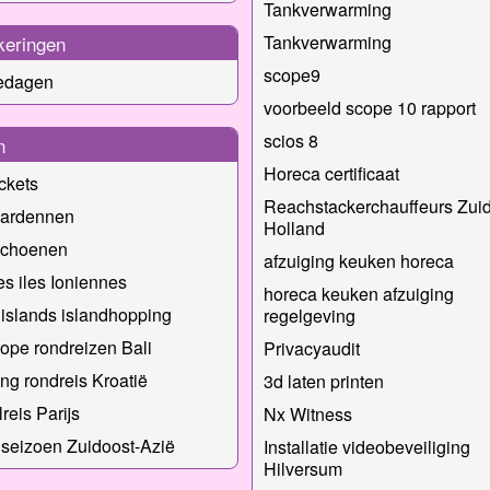
Tankverwarming
keringen
Tankverwarming
scope9
iedagen
voorbeeld scope 10 rapport
scios 8
n
Horeca certificaat
ickets
Reachstackerchauffeurs Zuid
 ardennen
Holland
schoenen
afzuiging keuken horeca
s iles Ioniennes
horeca keuken afzuiging
 islands islandhopping
regelgeving
pe rondreizen Bali
Privacyaudit
g rondreis Kroatië
3d laten printen
reis Parijs
Nx Witness
seizoen Zuidoost-Azië
Installatie videobeveiliging
Hilversum