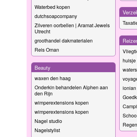
Waterbed kopen
Verze
dutchsoapcompany
Taxat
Zilveren oorbellen | Aramat Jewels
Utrecht
Reize
groothandel dakmaterialen
Reis Oman
Vliegt
huisje
Beauty
water
waxen den haag
voyage
Onderkin behandelen Alphen aan
ionian
den Rijn
Goedko
wimperextensions kopen
Campin
wimperextensions kopen
School
Nagel studio
Regen
Nagelstylist