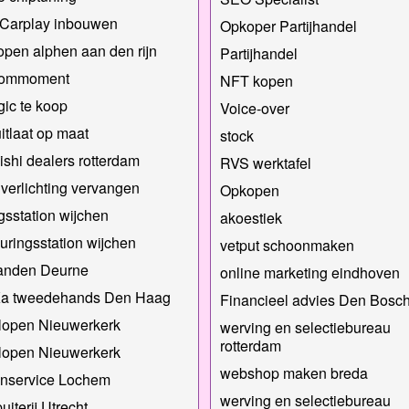
 Carplay inbouwen
Opkoper Partijhandel
open alphen aan den rijn
Partijhandel
kommoment
NFT kopen
gic te koop
Voice-over
itlaat op maat
stock
ishi dealers rotterdam
RVS werktafel
verlichting vervangen
Opkopen
gsstation wijchen
akoestiek
uringsstation wijchen
vetput schoonmaken
anden Deurne
online marketing eindhoven
Ka tweedehands Den Haag
Financieel advies Den Bosc
lopen Nieuwerkerk
werving en selectiebureau
rotterdam
lopen Nieuwerkerk
webshop maken breda
nservice Lochem
werving en selectiebureau
uiterij Utrecht