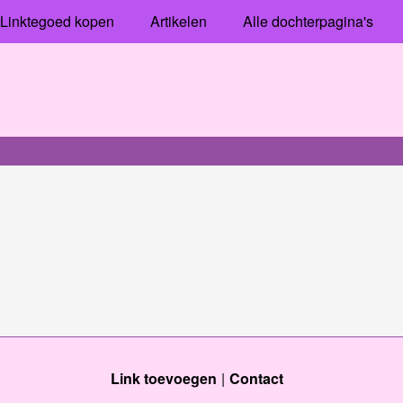
Linktegoed kopen
Artikelen
Alle dochterpagina's
Link toevoegen
Contact