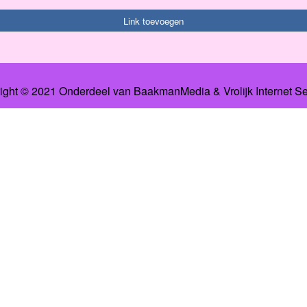
Link toevoegen
ight © 2021 Onderdeel van
BaakmanMedia
&
Vrolijk Internet S