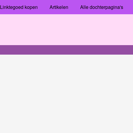
Linktegoed kopen
Artikelen
Alle dochterpagina's