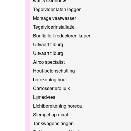
wat is skidbouw
Tegelvloer laten leggen
Montage vaatwasser
Tegelvloerinstallatie
Bonfiglioli-reductoren kopen
Uitvaart tilburg
Uitvaart tilburg
Airco specialist
Hout-betonschutting
berekening hout
Carrosserierolluik
Lijmadvies
Lichtberekening horeca
Stempel op maat
Tankwagenslangen