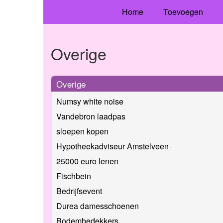
Home
Toevoegen
Overige
Overige
Numsy white noise
Vandebron laadpas
sloepen kopen
Hypotheekadviseur Amstelveen
25000 euro lenen
Fischbein
Bedrijfsevent
Durea damesschoenen
Bodembedekkers