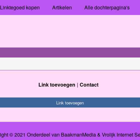
Linktegoed kopen
Artikelen
Alle dochterpagina's
Link toevoegen
Contact
Link toevoegen
ight © 2021 Onderdeel van
BaakmanMedia
&
Vrolijk Internet S